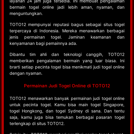
layanan 24 jam juga tersedia. Ini membuat pengalaman
bermain togel online jadi lebih aman, nyaman, dan
menguntungkan.
TOTO12 mempunyai reputasi bagus sebagai situs togel
terpercaya di Indonesia. Mereka menawarkan berbagai
jenis permainan togel. Jaminan keamanan dan
kenyamanan bagi pemainnya ada.
Dibantu tim ahli dan teknologi canggih, TOTO12
memberikan pengalaman bermain yang luar biasa. Ini
brarti setiap pecinta togel bisa menikmati judi togel online
dengan nyaman.
Permainan Judi Togel Online di TOTO12
TOTO12 menawarkan banyak permainan judi togel online
untuk pecinta togel. Kamu bisa main togel Singapore,
togel Hongkong, dan togel Sydney di sana. Dan tentu
saja, kamu juga bisa temukan berbagai pasaran togel
terlengkap di situs TOTO12.